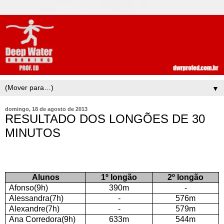
▼
domingo, 18 de agosto de 2013
RESULTADO DOS LONGÕES DE 30
MINUTOS
Alunos
1º longão
2º longão
Afonso(9h)
390m
-
Alessandra(7h)
-
576m
Alexandre(7h)
-
579m
Ana Corredora(9h)
633m
544m