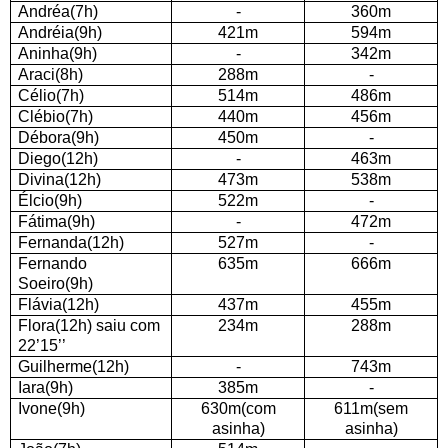
Andréa(7h)
-
360m
Andréia(9h)
421m
594m
Aninha(9h)
-
342m
Araci(8h)
288m
-
Célio(7h)
514m
486m
Clébio(7h)
440m
456m
Débora(9h)
450m
-
Diego(12h)
-
463m
Divina(12h)
473m
538m
Élcio(9h)
522m
-
Fátima(9h)
-
472m
Fernanda(12h)
527m
-
Fernando
635m
666m
Soeiro(9h)
Flávia(12h)
437m
455m
Flora(12h) saiu com
234m
288m
22’15’’
Guilherme(12h)
-
743m
Iara(9h)
385m
-
Ivone(9h)
630m(com
611m(sem
asinha)
asinha)