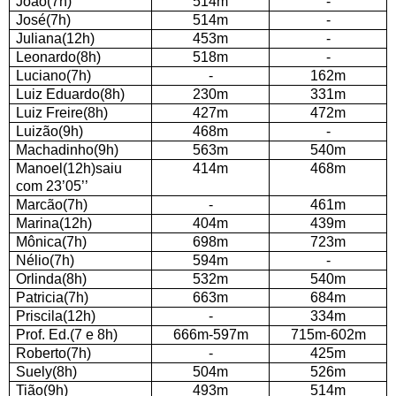
João(7h)
514m
-
José(7h)
514m
-
Juliana(12h)
453m
-
Leonardo(8h)
518m
-
Luciano(7h)
-
162m
Luiz Eduardo(8h)
230m
331m
Luiz Freire(8h)
427m
472m
Luizão(9h)
468m
-
Machadinho(9h)
563m
540m
Manoel(12h)saiu
414m
468m
com 23’05’’
Marcão(7h)
-
461m
Marina(12h)
404m
439m
Mônica(7h)
698m
723m
Nélio(7h)
594m
-
Orlinda(8h)
532m
540m
Patricia(7h)
663m
684m
Priscila(12h)
-
334m
Prof. Ed.(7 e 8h)
666m-597m
715m-602m
Roberto(7h)
-
425m
Suely(8h)
504m
526m
Tião(9h)
493m
514m