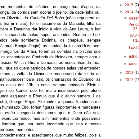
►
2015
(7)
am momentos do elástico, do braço fora d’água, da
▼
2014
(5)
onga, da corrida sem dobrar o joelho, da cadeirinha ou,
ano Oliveira, da
Caderita Del Bobo
(não perguntem de
▼
deze
s fez rir muito), foi o nascimento da Manuela, filha da
Perío
23.
mbém a Daurinha dar inicio à vida de Ana Laura, o bar
h, comandado pelos super animados Romeu e Luiz
UM A
iados pela sorridente Dorinha, os chapéus, sempre
RE
Fátima(a Boogie Oogie), as risadas da Juliana Reis, sem
TEXT
mergulhos da Araci, foram as corridas na piscina que
►
julho
 os encontros da Confraria da Heineken, sempre com a
úsicos Willian, Bira e Damásio, as escovinhas da Iara,
►
janei
u, que só quem participa de nossas aulas vai entender.
►
2013
(1
emos a volta do Divino se recuperando da lesão de
anipulações” para isso, os churrascos do Eduardo, as
►
2012
(2
 as aulas das 19h, o casal sempre animado: Élcio e
em do Carlos que foi muito incentivado pelo aluno
unca esquecer o Rômulo que é o aluno número 1 da
sta), George, Regis, Alexandre, a querida Sandrinha e o
 humorado Ciro, foram figuras importantes e marcantes
ue estão chegando desejamos que o Deep não seja
 exercício físico, mas sim momentos onde possamos
e lembrar que, por mais incomodo que seja o nosso
ter bons momentos.
ontecimentos, e acreditamos que muito felizes, pois a