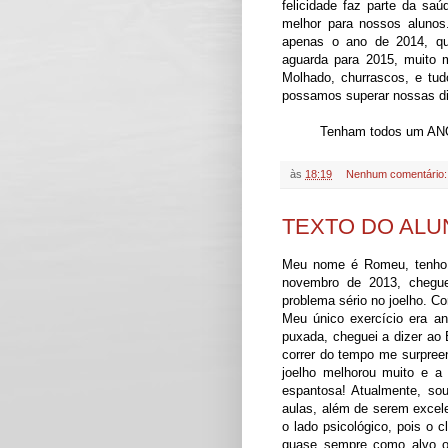
felicidade faz parte da sa
melhor para nossos alunos.
apenas o ano de 2014, qu
aguarda para 2015, muito m
Molhado, churrascos, e tud
possamos superar nossas dif
Tenham todos um ANO
às
18:19
Nenhum comentário
TEXTO DO AL
Meu nome é Romeu, tenho 
novembro de 2013, chegue
problema sério no joelho. C
Meu único exercício era an
puxada, cheguei a dizer ao
correr do tempo me surpreen
joelho melhorou muito e a 
espantosa! Atualmente, so
aulas, além de serem excel
o lado psicológico, pois o c
quase sempre como alvo o 