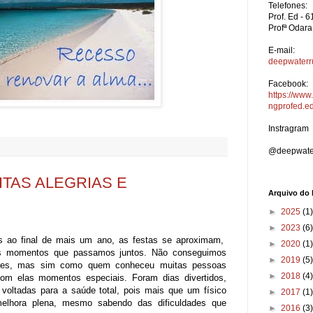
Telefones:
Prof. Ed - 
Profª Odara
E-mail:
deepwater
Facebook:
https://ww
ngprofed.e
Instragram
:
@deepwater
ITAS ALEGRIAS E
Arquivo do 
►
2025
(1)
►
2023
(6)
 ao final de mais um ano, as festas se aproximam,
►
2020
(1)
s momentos que passamos juntos. Não conseguimos
►
2019
(5)
ores, mas sim como quem conheceu muitas pessoas
►
2018
(4)
com elas momentos especiais. Foram dias divertidos,
 voltadas para a saúde total, pois mais que um físico
►
2017
(1)
melhora plena, mesmo sabendo das dificuldades que
►
2016
(3)