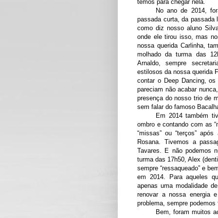
temos para chegar nela.
No ano de 2014, for
passada curta, da passada l
como diz nosso aluno Silv
onde ele tirou isso, mas no
nossa querida Carlinha, ta
molhado da turma das 12
Arnaldo, sempre secretar
estilosos da nossa querida 
contar o Deep Dancing, os 
pareciam não acabar nunca,
presença do nosso trio de m
sem falar do famoso Bacalha
Em 2014 também tiv
ombro e contando com as “m
“missas” ou “terços” após
Rosana. Tivemos a passag
Tavares. E não podemos n
turma das 17h50, Alex (denti
sempre “ressaqueado” e bem
em 2014. Para aqueles q
apenas uma modalidade de
renovar a nossa energia 
problema, sempre podemos 
Bem, foram muitos ac