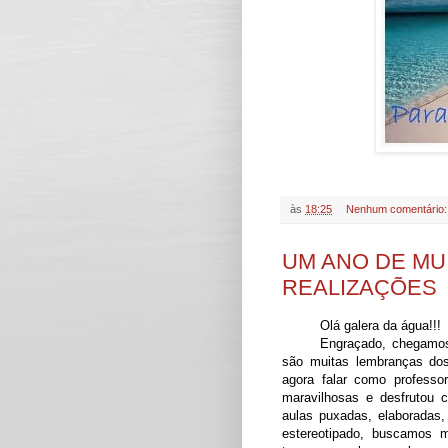
às
18:25
Nenhum comentário
UM ANO DE MU
REALIZAÇÕES
Olá galera da água!!!
Engraçado, chegamos
são muitas lembranças do
agora falar como profess
maravilhosas e desfrutou 
aulas puxadas, elaboradas,
estereotipado, buscamos 