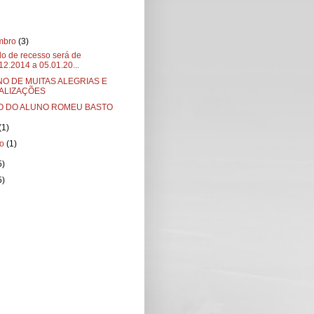
mbro
(3)
do de recesso será de
12.2014 a 05.01.20...
NO DE MUITAS ALEGRIAS E
ALIZAÇÕES
O DO ALUNO ROMEU BASTO
(1)
ro
(1)
5)
5)