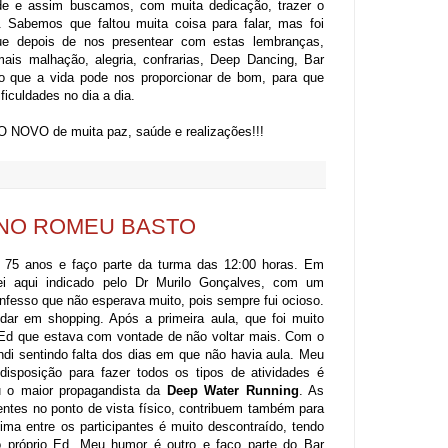
úde e assim buscamos, com muita dedicação, trazer o
 Sabemos que faltou muita coisa para falar, mas foi
e depois de nos presentear com estas lembranças,
ais malhação, alegria, confrarias, Deep Dancing, Bar
o que a vida pode nos proporcionar de bom, para que
iculdades no dia a dia.
 NOVO de muita paz, saúde e realizações!!!
:
UNO ROMEU BASTO
75 anos e faço parte da turma das 12:00 horas. Em
i aqui indicado pelo Dr Murilo Gonçalves, com um
onfesso que não esperava muito, pois sempre fui ocioso.
dar em shopping. Após a primeira aula, que foi muito
 Ed que estava com vontade de não voltar mais. Com o
di sentindo falta dos dias em que não havia aula. Meu
disposição para fazer todos os tipos de atividades é
u o maior propagandista da
Deep Water Running
. As
entes no
ponto de vista físico, contribuem também para
lima entre os participantes é muito descontraído, tendo
próprio Ed. Meu humor é outro e faço parte do Bar