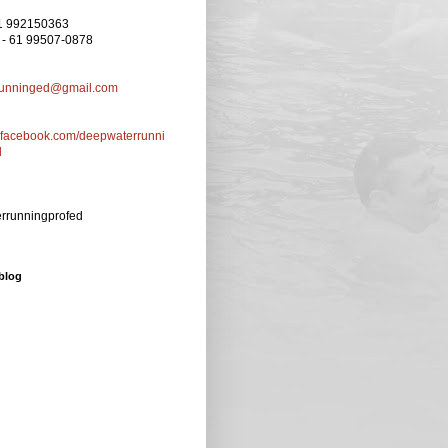
61 992150363
 - 61 99507-0878
runninged@gmail.com
w.facebook.com/deepwaterrunni
d
runningprofed
blog