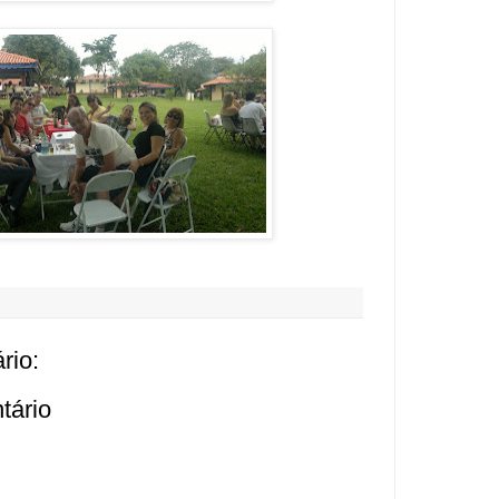
rio:
tário