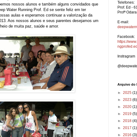
Telefones:
ebemos nossos alunos e também alguns convidados que
Prof. Ed - 
p Water Running Prof. Ed se sente feliz em ter
Profª Odara
ossas aulas e esperamos continuar a valorização da
2013. Aos nossos alunos e seus parentes desejamos um
E-mail:
heio de muita paz, saúde e amor.
deepwater
Facebook:
https://ww
ngprofed.e
Instragram
@deepwater
Arquivo do 
►
2025
(1)
►
2023
(6)
►
2020
(1)
►
2019
(5)
►
2018
(4)
►
2017
(1)
►
2016
(3)