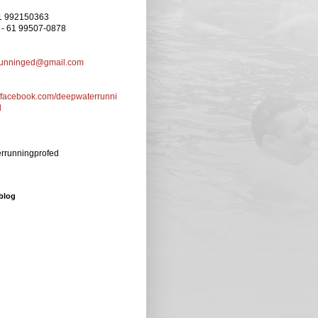
61 992150363
 - 61 99507-0878
runninged@gmail.com
w.facebook.com/deepwaterrunni
d
runningprofed
blog