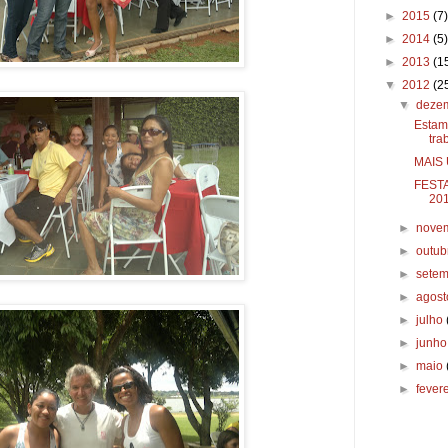
►
2015
(7)
►
2014
(5)
►
2013
(1
▼
2012
(2
▼
deze
Estam
tra
MAIS
FEST
20
►
nove
►
outu
►
sete
►
agos
►
julho
►
junh
►
maio
►
fever