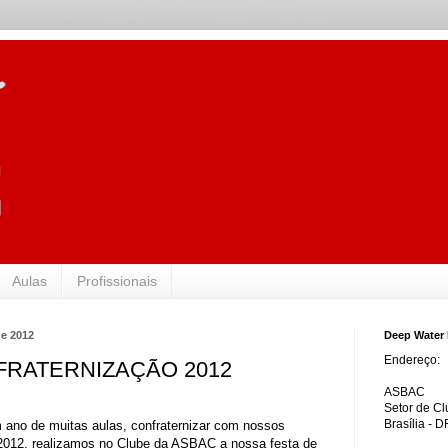
Aulas
Profissionais
de 2012
Deep Water 
Endereço:
FRATERNIZAÇÃO 2012
ASBAC
Setor de Cl
Brasília - D
 ano de muitas aulas, confraternizar com nossos
.2012, realizamos no Clube da ASBAC a nossa festa de