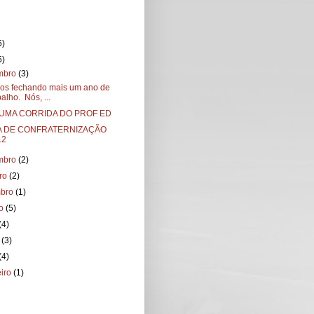
5)
5)
mbro
(3)
os fechando mais um ano de
balho. Nós, ...
 UMA CORRIDA DO PROF ED
A DE CONFRATERNIZAÇÃO
12
mbro
(2)
bro
(2)
mbro
(1)
to
(5)
(4)
o
(3)
(4)
eiro
(1)