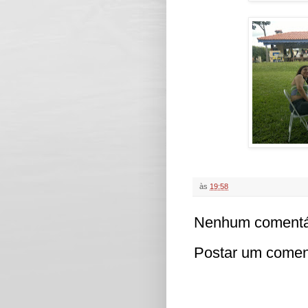
às
19:58
Nenhum comentá
Postar um comen