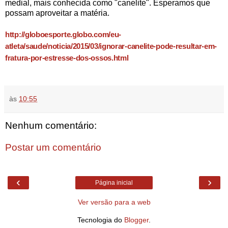
medial, mais conhecida como "canelite". Esperamos que
possam aproveitar a matéria.
http://globoesporte.globo.com/eu-
atleta/saude/noticia/2015/03/ignorar-canelite-pode-resultar-em-
fratura-por-estresse-dos-ossos.html
às
10:55
Nenhum comentário:
Postar um comentário
‹
›
Página inicial
Ver versão para a web
Tecnologia do
Blogger
.