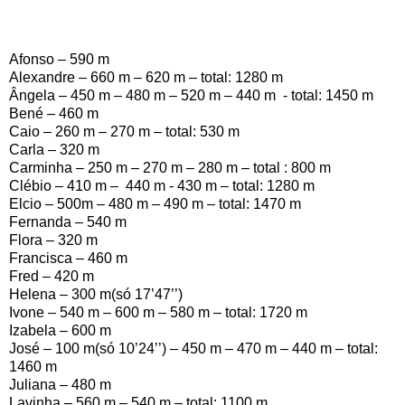
Afonso –
590 m
Alexandre –
660 m
–
620 m
– total:
1280 m
Ângela –
450 m
–
480 m
–
520 m
–
440 m
- total:
1450 m
Bené –
460 m
Caio –
260 m
–
270 m
– total:
530 m
Carla –
320 m
Carminha –
250 m
–
270 m
–
280 m
– total :
800 m
Clébio –
410 m
–
440 m
-
430 m
– total:
1280 m
Elcio – 500m –
480 m
–
490 m
– total:
1470 m
Fernanda –
540 m
Flora –
320 m
Francisca –
460 m
Fred –
420 m
Helena –
300 m
(só 17’47’’)
Ivone –
540 m
–
600 m
–
580 m
– total:
1720 m
Izabela –
600 m
José –
100 m
(só 10’24’’) –
450 m
–
470 m
–
440 m
– total:
1460 m
Juliana –
480 m
Lavinha –
560 m
–
540 m
– total:
1100 m