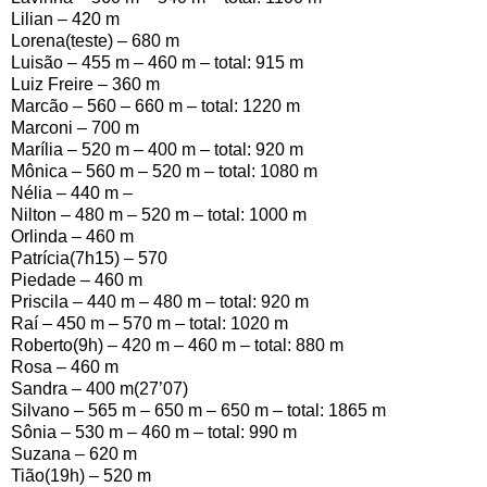
Lilian –
420 m
Lorena(teste) –
680 m
Luisão –
455 m
–
460 m
– total:
915 m
Luiz Freire –
360 m
Marcão – 560 –
660 m
– total:
1220 m
Marconi –
700 m
Marília –
520 m
–
400 m
– total:
920 m
Mônica –
560 m
–
520 m
– total:
1080 m
Nélia –
440 m
–
Nilton –
480 m
–
520 m
– total:
1000 m
Orlinda –
460 m
Patrícia(7h15) – 570
Piedade –
460 m
Priscila –
440 m
–
480 m
– total:
920 m
Raí –
450 m
–
570 m
– total:
1020 m
Roberto(9h) –
420 m
–
460 m
– total:
880 m
Rosa –
460 m
Sandra –
400 m
(27’07)
Silvano –
565 m
–
650 m
–
650 m
– total:
1865 m
Sônia –
530 m
–
460 m
– total:
990 m
Suzana –
620 m
Tião(19h) –
520 m